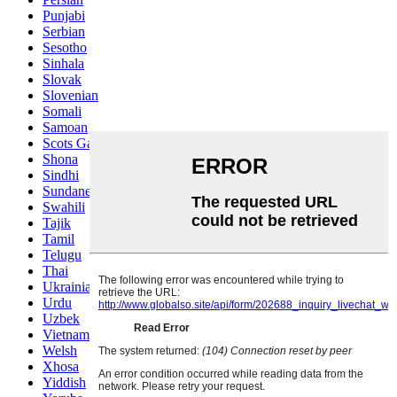
Punjabi
Serbian
Sesotho
Sinhala
Slovak
Slovenian
Somali
Samoan
Scots Gaelic
Shona
Sindhi
Sundanese
Swahili
Tajik
Tamil
Telugu
Thai
Ukrainian
Urdu
Uzbek
Vietnamese
Welsh
Xhosa
Yiddish