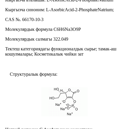
Кыргызча синоним: L-AsorbicAcid-2-PhosphateNatrium;
CAS №. 66170-10-3
Молекулярдык формула C6H6Na3O9P
Молекулярдык салмагы 322.049
Тектеш категориядагы функционалдык сырье; тамак-аш
кошулмалары; Косметикалык чийки зат
Структуралык формула: