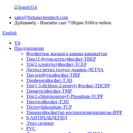
sales@fortunechemtech.com
Дүйшөмбү - Ишемби саат 7:00дөн 9:00гө чейин
English
Үй
Продукциялар
Фосфаттык жалынга каршы каражаттар
Трис(2-бутоксиэтил)фосфат-TBEP
Tris(2-хлорэтил)фосфат-TCEP
Диэтил метил толуол диамин-ДЕТДА
Три-изобутилфосфат-TIBP
Трифенилфосфат-ТЭЦ
Tris(1,3-dichloro-2-propyl) Фосфат-TDCPP
Триметилфосфат-TMP
Tris(2-chloroisopropyl) Phosphate-TCPP
Триэтилфосфат-ТЭП
Tricresylphosphate-TCP
Триарилфосфаттар иоспропиляцияланган-IPPP
9-АНТРАЛЬДЕГИД
Этил силикат
PVC