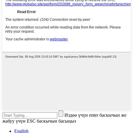
Издөө үчүн enter баскычын же
жабуу үчүн ESC баскычын басыңыз
English