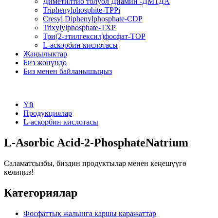
Диметилтио толуол Диамин -ДМТДА
Triphenylphosphite-TPPi
Cresyl Diphenylphosphate-CDP
Trixylylphosphate-TXP
Три(2-этилгексил)фосфат-TOP
L-аскорбин кислотасы
Жаңылыктар
Биз жөнүндө
Биз менен байланышыңыз
Үй
Продукциялар
L-аскорбин кислотасы
L-Asorbic Acid-2-PhosphateNatrium
Саламатсызбы, биздин продуктылар менен кеңешүүгө
келиңиз!
Категориялар
Фосфаттык жалынга каршы каражаттар