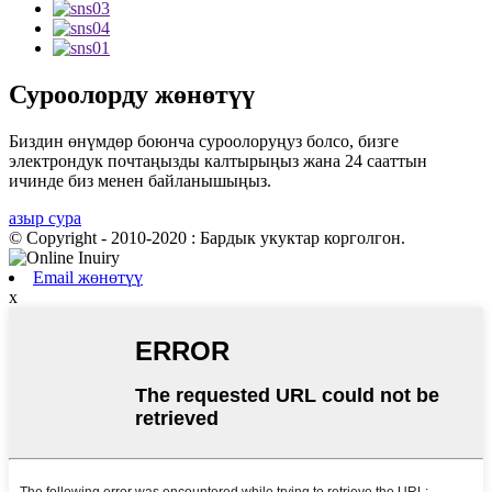
Суроолорду жөнөтүү
Биздин өнүмдөр боюнча суроолоруңуз болсо, бизге
электрондук почтаңызды калтырыңыз жана 24 сааттын
ичинде биз менен байланышыңыз.
азыр сура
© Copyright - 2010-2020 : Бардык укуктар корголгон.
Email жөнөтүү
x