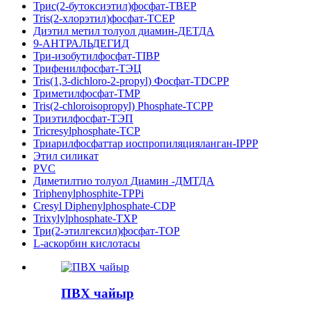
Трис(2-бутоксиэтил)фосфат-TBEP
Tris(2-хлорэтил)фосфат-TCEP
Диэтил метил толуол диамин-ДЕТДА
9-АНТРАЛЬДЕГИД
Три-изобутилфосфат-TIBP
Трифенилфосфат-ТЭЦ
Tris(1,3-dichloro-2-propyl) Фосфат-TDCPP
Триметилфосфат-TMP
Tris(2-chloroisopropyl) Phosphate-TCPP
Триэтилфосфат-ТЭП
Tricresylphosphate-TCP
Триарилфосфаттар иоспропиляцияланган-IPPP
Этил силикат
PVC
Диметилтио толуол Диамин -ДМТДА
Triphenylphosphite-TPPi
Cresyl Diphenylphosphate-CDP
Trixylylphosphate-TXP
Три(2-этилгексил)фосфат-TOP
L-аскорбин кислотасы
ПВХ чайыр