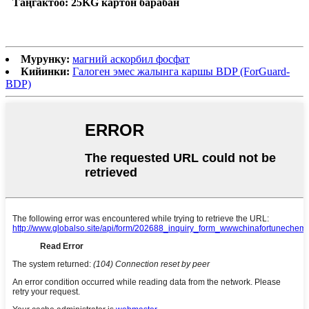
Таңгактоо: 25KG картон барабан
Мурунку:
магний аскорбил фосфат
Кийинки:
Галоген эмес жалынга каршы BDP (ForGuard-
BDP)