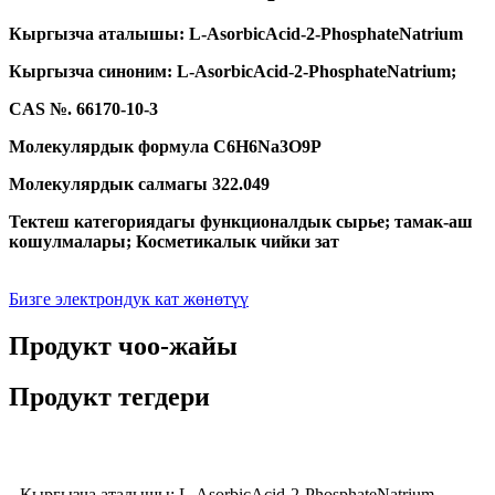
Кыргызча аталышы: L-AsorbicAcid-2-PhosphateNatrium
Кыргызча синоним: L-AsorbicAcid-2-PhosphateNatrium;
CAS №. 66170-10-3
Молекулярдык формула C6H6Na3O9P
Молекулярдык салмагы 322.049
Тектеш категориядагы функционалдык сырье; тамак-аш
кошулмалары; Косметикалык чийки зат
Бизге электрондук кат жөнөтүү
Продукт чоо-жайы
Продукт тегдери
Кыргызча аталышы: L-AsorbicAcid-2-PhosphateNatrium