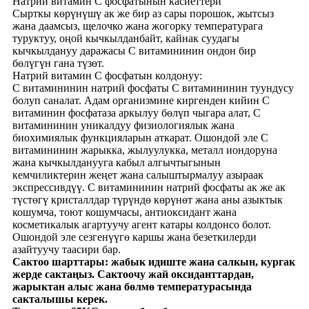
Натрий витамин С фосфатынын касиеттери
Сырткы көрүнүшү ак же бир аз сары порошок, жытсыз
жана даамсыз, щелочко жана жогорку температурага
туруктуу, оңой кычкылданбайт, кайнак суудагы
кычкылдануу даражасы С витамининин ондон бир
бөлүгүн гана түзөт.
Натрий витамин С фосфатын колдонуу:
С витамининин натрий фосфаты С витамининин туундусу
болуп саналат. Адам организмине киргенден кийин С
витаминин фосфатаза аркылуу бөлүп чыгара алат, С
витамининин уникалдуу физиологиялык жана
биохимиялык функцияларын аткарат. Ошондой эле С
витамининин жарыкка, жылуулукка, металл иондоруна
жана кычкылданууга кабыл алгычтыгынын
кемчиликтерин жеңет жана салыштырмалуу азыраак
экспрессивдүү. С витамининин натрий фосфаты ак же ак
түстөгү кристаллдар түрүндө көрүнөт жана аны азыктык
кошумча, тоют кошумчасы, антиоксидант жана
косметикалык агартуучу агент катары колдонсо болот.
Ошондой эле сезгенүүгө каршы жана безеткилерди
азайтуучу таасири бар.
Сактоо шарттары: жабык идиште жана салкын, кургак
жерде сактаңыз. Сактоочу жай оксиданттардан,
жарыктан алыс жана бөлмө температурасында
сакталышы керек.