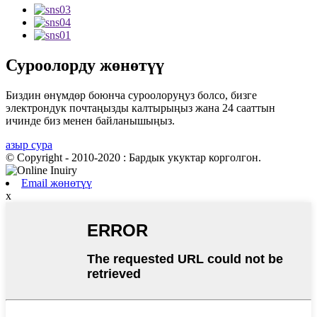
Суроолорду жөнөтүү
Биздин өнүмдөр боюнча суроолоруңуз болсо, бизге
электрондук почтаңызды калтырыңыз жана 24 сааттын
ичинде биз менен байланышыңыз.
азыр сура
© Copyright - 2010-2020 : Бардык укуктар корголгон.
Email жөнөтүү
x