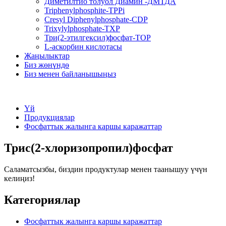
Диметилтио толуол Диамин -ДМТДА
Triphenylphosphite-TPPi
Cresyl Diphenylphosphate-CDP
Trixylylphosphate-TXP
Три(2-этилгексил)фосфат-TOP
L-аскорбин кислотасы
Жаңылыктар
Биз жөнүндө
Биз менен байланышыңыз
Үй
Продукциялар
Фосфаттык жалынга каршы каражаттар
Трис(2-хлоризопропил)фосфат
Саламатсызбы, биздин продуктулар менен таанышуу үчүн
келиңиз!
Категориялар
Фосфаттык жалынга каршы каражаттар