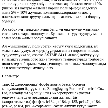
ал полиуретан катуу көбүк пластмассада болжол менен 10%
(чийки зат катары жалынга каршы полиэфирди колдонуу)
жана 5% ~ 10% жумшак поливинилхлоридде көмөкчү
пластмассалаштыруучу жалындан сактагыч катары болушу
мүмкүн.
Ал көбүктүн тилкесин жана бөлүгүн өндүрүүдө жалындан
сактагыч катары колдонулат. Бул жакшы туруктуулугу менен
арзан баада жалын болуп саналат.
Ал жумшак/катуу полиуретан көбүгү үчүн колдонулат, ал
мыкты жылуулук өткөрүмдүүлүккө жана гидролитикалык
туруктуулукка ээ, өзгөчө ASTME 84 (11-класс) көбүгү үчүн
ылайыктуу жана орто жана төмөнкү температурада тойбогон
полиэстер чайырына жана фенолдук пластикке колдонулганда
аз илешкектүүлүк мүнөзүнө ээ.
Параметр:
Трис (2-хлоропропил) фосфатынын баасы боюнча
консультация берүү менен, Zhangjiagang Fortune Chemical Co.,
Ltd, Кытайдагы эң сонун tris (2-хлоропропил) фосфат
өндүрүүчүлөрдүн арасында сизди жапырт tris
(хлороэтилметил) фосфат, fc184, pc184, pc185, pc147, pc184,
pc18-f, pc184, pc184-формасын сатып алууну күтүп жатат.