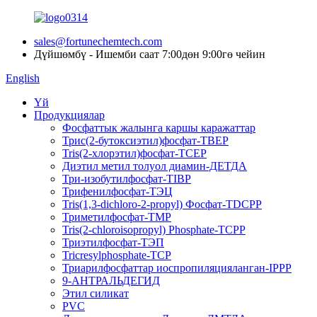
sales@fortunechemtech.com
Дүйшөмбү - Ишемби саат 7:00дөн 9:00гө чейин
English
Үй
Продукциялар
Фосфаттык жалынга каршы каражаттар
Трис(2-бутоксиэтил)фосфат-TBEP
Tris(2-хлорэтил)фосфат-TCEP
Диэтил метил толуол диамин-ДЕТДА
Три-изобутилфосфат-TIBP
Трифенилфосфат-ТЭЦ
Tris(1,3-dichloro-2-propyl) Фосфат-TDCPP
Триметилфосфат-TMP
Tris(2-chloroisopropyl) Phosphate-TCPP
Триэтилфосфат-ТЭП
Tricresylphosphate-TCP
Триарилфосфаттар иоспропиляцияланган-IPPP
9-АНТРАЛЬДЕГИД
Этил силикат
PVC