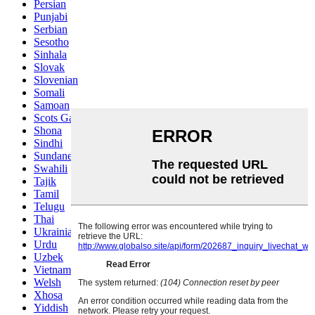
Persian
Punjabi
Serbian
Sesotho
Sinhala
Slovak
Slovenian
Somali
Samoan
Scots Gaelic
Shona
Sindhi
Sundanese
Swahili
Tajik
Tamil
Telugu
Thai
Ukrainian
Urdu
Uzbek
Vietnamese
Welsh
Xhosa
Yiddish