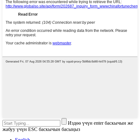
Издөө үчүн enter баскычын же
жабуу үчүн ESC баскычын басыңыз
English