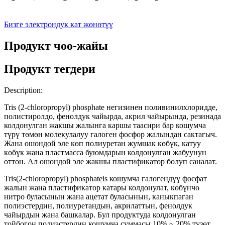
Бизге электрондук кат жөнөтүү
Продукт чоо-жайы
Продукт тегдери
Description:
Tris (2-chloropropyl) phosphate негизинен поливинилхлоридде,
полистиролдо, фенолдук чайырда, акрил чайырында, резинада
колдонулган жакшы жалынга каршы таасири бар кошумча
түрү төмөн молекулалуу галоген фосфор жалындан сактагыч.
Жана ошондой эле көп полиуретан жумшак көбүк, катуу
көбүк жана пластмасса буюмдарын колдонулган жабуунун
оттон. Ал ошондой эле жакшы пластификатор болуп саналат.
Tris(2-chloropropyl) phosphateis кошумча галогендүү фосфат
жалын жана пластификатор катары колдонулат, көбүнчө
нитро буласынын жана ацетат буласынын, каныкпаган
полиэстердин, полиуретандын, акрилаттын, фенолдук
чайырдын жана башкалар. Бул продуктуда колдонулган
тойбогон полиэстердин кошумча суммасы 10% ~ 20% түзөт,