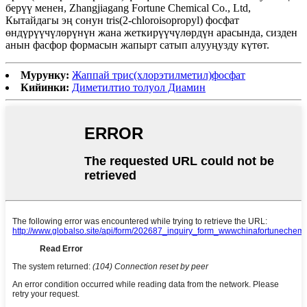
берүү менен, Zhangjiagang Fortune Chemical Co., Ltd,
Кытайдагы эң сонун tris(2-chloroisopropyl) фосфат
өндүрүүчүлөрүнүн жана жеткирүүчүлөрдүн арасында, сизден
анын фасфор формасын жапырт сатып алууңузду күтөт.
Мурунку:
Жаппай трис(хлорэтилметил)фосфат
Кийинки:
Диметилтио толуол Диамин