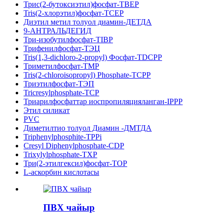
Трис(2-бутоксиэтил)фосфат-TBEP
Tris(2-хлорэтил)фосфат-TCEP
Диэтил метил толуол диамин-ДЕТДА
9-АНТРАЛЬДЕГИД
Три-изобутилфосфат-TIBP
Трифенилфосфат-ТЭЦ
Tris(1,3-dichloro-2-propyl) Фосфат-TDCPP
Триметилфосфат-TMP
Tris(2-chloroisopropyl) Phosphate-TCPP
Триэтилфосфат-ТЭП
Tricresylphosphate-TCP
Триарилфосфаттар иоспропиляцияланган-IPPP
Этил силикат
PVC
Диметилтио толуол Диамин -ДМТДА
Triphenylphosphite-TPPi
Cresyl Diphenylphosphate-CDP
Trixylylphosphate-TXP
Три(2-этилгексил)фосфат-TOP
L-аскорбин кислотасы
ПВХ чайыр