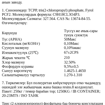
анын заводу.
1. Синонимдер: TCPP, tris(2-chloropropyl) phosphate, Fyrol
PCF2. Молекулярдык формула: C9H18CL3O4P3.
Молекулярдык Салмагы: 327.564. CAS №: 13674-84-55.
Өзгөчөлүктөрү:
Түссүз же ачык-сары
Көрүнүш
тунук суюктук
Түс (APHA)
50Макс
Кислоталык (мгKOH/г)
0,10Макс
Суунун мазмуну
0,10%макс
67±2CPS
Илешкектүүлүк (25℃)
210
Жарык чекити ℃
Хлор мазмуну
32.50%
Фосфордун курамы
9,5%±0,5
Сынуу көрсөткүчү
1.4625-1.4650
Салыштырмалуу тартылуу
1.270-1.310
7. Тиркемелер: Бул полиуретан көбүктөрүнүн отко чыдамдуу,
ошондой эле жабышчаак жана башка resins.8 колдонулат.
Пакет: 250кг / темир барабан тор; 1250KG / IB CONTAINER;
20-23MTS / ISO ТАНК
Трис (2-хлороизопропил) фосфатына баа боюнча консультация